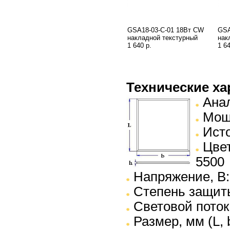
GSA18-03-C-01 18Вт CW
GSA
накладной текстурный
нак
1 640 р.
1 64
Технические ха
Анал
Мощн
Исто
Цвет
5500
Напряжение, В:
Степень защиты
Световой поток,
Размер, мм (L, b