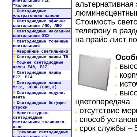
светильники ПСС
альтернативная 
"Колокол"
люминесцентны
Светодиодные
ультратонкие панели
Стоимость свето
Светодиодные офисные
светильники ЛПО, ЛВО
телефону в разд
Светодиодные накладные
светильники ЖКХ
на прайс лист по
Светодиодные точечные
светильники
Аварийные светильники
Особ
Светодиодные лампы Т8
Мощные светодиодные
высо
лампы Е40, Е27
Светодиодные лампы
корп
Е27, Е14
исто
Светодиодные лампы
Mr16, JCDR (GU5,3)
высо
Светодиодные модули,
лента
цветопередача
Светодиодные бегущие
строки
отсутствие мер
Архитектурные
способ установ
светодиодные
светильники заливного
срок службы – 
огня
Трековые светодиодные
светильники на