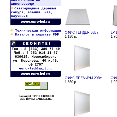
шинопроводе
Светодиодные деревья
сакура, азалия, ива,
баухиния
Техническая информация
ОФИС-ТЕНДЕР 36Вт
LP-
Каталог в формате PDF
1 190 р.
1 78
Тел.: 8 (383) 380-77-40
Моб.: 8-952-914-11-87
630015, Новосибирск,
ул. Королева, 40 к.40,
оф 2707
euro-led@mail.ru
ОФИС-ПРЕМИУМ 20Вт
ОФ
1 850 р.
1 92
Copyright © 2010 EUROLED
ВСЕ ПРАВА ЗАЩИЩЕНЫ